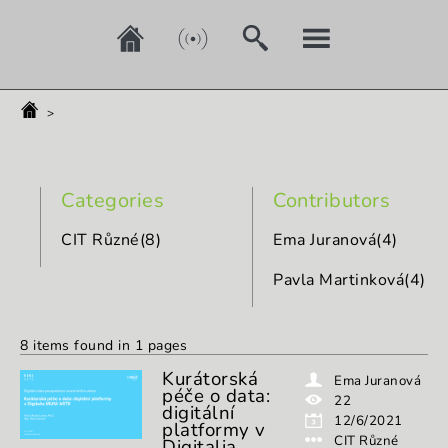
>
Categories
Contributors
CIT Různé
(
8
)
Ema Juranová
(
4
)
Pavla Martinková
(
4
)
8
items found in
1
pages
Kurátorská
Ema Juranová
péče o data:
22
digitální
12/6/2021
platformy v
CIT Různé
Digitalia