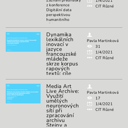
Záznam přednášky
1/4/2021
https://muni.cz/go/digi-
z konference
CIT Různé
data-konference
Digitální data
perspektivou
humanitního
vědce:
https://muni.cz/go/digi-
Dynamika
data-konference
lexikálních
Pavla Martinková
inovací v
31
jazyce
1/4/2021
francouzské
mládeže
CIT Různé
skrze korpus
rapových
textů: cíle
projektu
RapCor
Media Art
Live Archive:
Záznam přednášky
Pavla Martinková
Využití
z konference
17
umělých
Digitální data
1/4/2021
neuronových
perspektivou
sítí při
CIT Různé
humanitního
zpracování
vědce:
archivu
https://muni.cz/go/digi-
Steiny a
data-konference