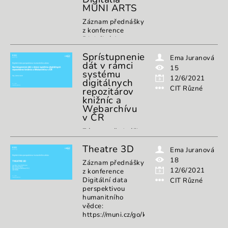
MUNI ARTS
Záznam přednášky
z konference
Digitální data
perspektivou
Sprístupnenie
humanitního
Ema Juranová
dát v rámci
vědce:
15
systému
https://muni.cz/go/konference2021
12/6/2021
digitálnych
CIT Různé
repozitárov
knižníc a
Webarchívu
v ČR
Záznam přednášky
z konference
Theatre 3D
Digitální data
Ema Juranová
perspektivou
18
Záznam přednášky
humanitního
12/6/2021
z konference
vědce:
Digitální data
CIT Různé
https://muni.cz/go/konference2021
perspektivou
humanitního
vědce:
https://muni.cz/go/konference2021